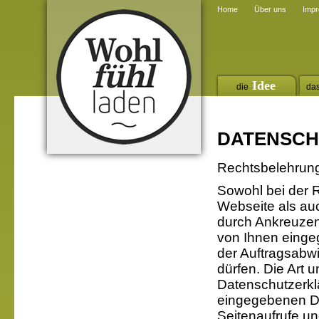
Home
Über uns
Imp
Idee
die
da
DATENSC
Rechtsbelehrun
Sowohl bei der 
Webseite als auc
durch Ankreuzen
von Ihnen einge
der Auftragsabw
dürfen. Die Art 
Datenschutzerkl
eingegebenen Da
Seitenaufrufe un